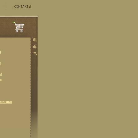
и
ы
а
в
сметики