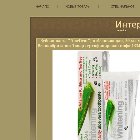
Зубная паста "AloeDent", отбеливающая, 50 мл 
Великобритания Товар сертифицирован инфо 1334