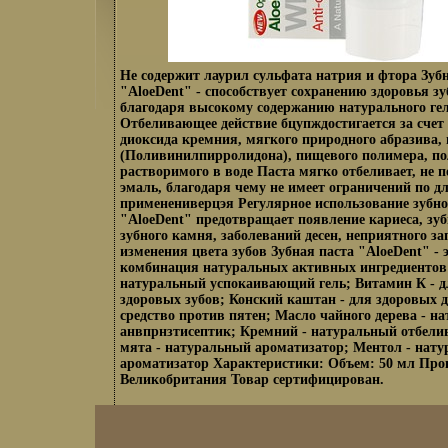
Не содержит лаурил сульфата натрия и фтора Зубн
"AloeDent" - способствует сохранению здоровья зуб
благодаря высокому содержанию натурального гел
Отбеливающее действие бцупждостигается за счет
диоксида кремния, мягкого природного абразива,
(Поливинилпирролидона), пищевого полимера, п
растворимого в воде Паста мягко отбеливает, не 
эмаль, благодаря чему не имеет ограничений по д
применениверцэя Регулярное использование зубн
"AloeDent" предотвращает появление кариеса, зуб
зубного камня, заболеваний десен, неприятного за
изменения цвета зубов Зубная паста "AloeDent" - 
комбинация натуральных активных ингредиентов:
натуральный успокаивающий гель; Витамин К - д
здоровых зубов; Конский каштан - для здоровых д
средство против пятен; Масло чайного дерева - н
анвпрнзтисептик; Кремний - натуральный отбели
мята - натуральный ароматизатор; Ментол - нат
ароматизатор Характеристики: Объем: 50 мл Про
Великобритания Товар сертифицирован.