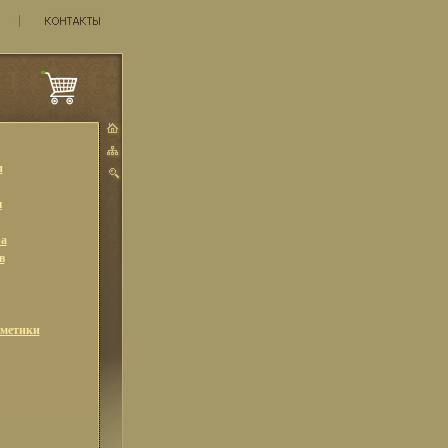
и
ы
а
в
сметики