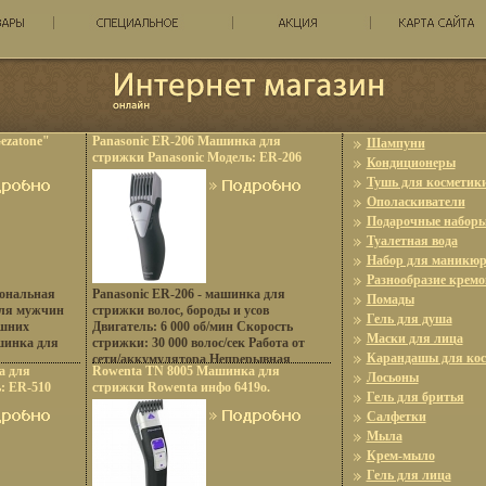
ezatone"
Panasonic ER-206 Машинка для
Шампуни
стрижки Panasonic Модель: ER-206
Кондиционеры
инфо 6417o.
Тушь для косметик
Ополаскиватели
Подарочные набор
Туалетная вода
Набор для маникюр
Разнообразие кремо
ональная
Panasonic ER-206 - машинка для
Помады
для мужчин
стрижки волос, бороды и усов
Гель для душа
ашних
Двигатель: 6 000 об/мин Скорость
Маски для лица
шинка для
стрижки: 30 000 волос/сек Работа от
Карандашы для ко
сети/аккумулятора Непрерывная
а для
Rowenta TN 8005 Машинка для
о сменными
работа от аккумулятора: 50 мин
Лосьоны
: ER-510
стрижки Rowenta инфо 6419o.
ания волос в
Зарядка аккубцямымулятора: 8 часов
Гель для бритья
, для
Длина стрижки: От 2 до 18 мм
Салфетки
 и бороды
Аккумулятор Ni-Mh Лезвия из
Мыла
ляется его
нержавеющей стали.
Крем-мыло
еся бритвы
ости для
Гель для лица