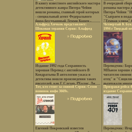
аврвонмериканск
В книгу известного английского мастера
В очередной сбо
победит в этом со
детективного жанра Питера Чейни
романы мастера 
добродушный вы
вошли романы, главный герой которых
Питера Чейни "На
или отличник и в
- специальный агент Федерального
"Сыграем в подда
Ответ очевиден В
бюро бесстрашный Лемми Кошен -
"Темная улица"
Альфред Хичкок представляет:
происходит в Ве
Четвертый К Бук
занимается расследованием особенно
сегодня хватит Р
Шоковая терапия Серия: Альфред
детективная сер
1994 г Твердый пе
опабщейдсных и сложных
поддавки, дорогая
Хичкок представляет инфо 3658s.
редкое сочетание
5-640-01536-11 Ти
преступлений Содержание Этот
Темная улица Ром
едких насмешек 
Формат: 84x108/3
человек опасен (переводчик: И
Питер Чейни Pete
добротной детек
3663s.
Миронов) Роман c 3-166 Дамам на все
Шарль Эксбрайя C
наплевать (переводчик: Т Злодорева)
Роман c 167-342 Она это может
(переводчик: Т Красикова) Роман c 343-
507 Автор Питер взлбрЧейни Peter
Cheyney.
Издание 1992 года Сохранность
Переводчик: Бор
хорошая Перевод с английского В
МПьюзо хорошо з
Кондратьева В антологию ужаса и
читателю своими
детектива вошли произведения таких
отец" и "Сицили
писателей, как Г Слезар, РХолмс, Дж
выдержали много 
Тот, кто стоит за спиной Серия: Сезон
Призраки рейса 4
Холдинг, Т Пауэлл, Г Р Дэниэльс и
пользуются неиз
новинок инфо 3669s.
издание Сохранн
бщдррмногих других.
у читателя Новый
Издательство: Ко
который захватыв
переплет, 240 стр
страниц Интриги,
Тираж: 100000 эк
неожиданные пов
(~130х205 мм) инф
переплетаются с
эротическими сце
английского Авт
Puzo Известный 
писатель Марио 
Евгений Покровский известен
Переводчик: Иго