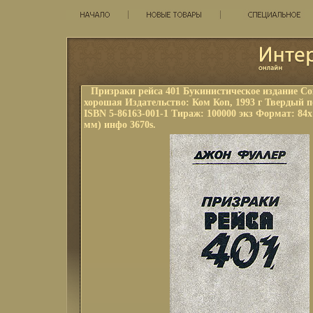
Призраки рейса 401 Букинистическое издание Со
хорошая Издательство: Ком Коn, 1993 г Твердый пе
ISBN 5-86163-001-1 Тираж: 100000 экз Формат: 84x
мм) инфо 3670s.