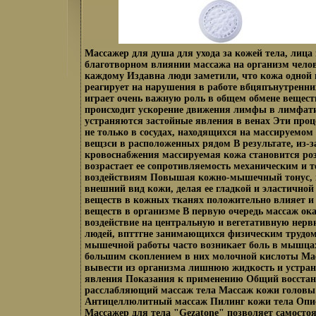
Массажер для душа для ухода за кожей тела, лица
благотворном влиянии массажа на организм челов
каждому Издавна люди заметили, что кожа одной 
реагирует на нарушения в работе вбцяпънутренни
играет очень важную роль в общем обмене вещест
происходит ускорение движения лимфы в лимфати
устраняются застойные явления в венах Эти проц
не только в сосудах, находящихся на массируемом 
вещзси в расположенных рядом В результате, из-з
кровоснабжения массируемая кожа становится роз
возрастает ее сопротивляемость механическим и
воздействиям Повышая кожно-мышечный тонус, 
внешний вид кожи, делая ее гладкой и эластичной
веществ в кожных тканях положительно влияет и
веществ в организме В первую очередь массаж ок
воздействие на центральную и вегетативную нерв
людей, впттгне занимающихся физическим трудом
мышечной работы часто возникает боль в мышца
большим скоплением в них молочной кислоты Ма
вывести из организма лишнюю жидкость и устран
явления Показания к применению Общий восста
расслабляющий массаж тела Массаж кожи головы
Антицеллюлитный массаж Пилинг кожи тела Опис
Массажер для тела "Gezatone" позволяет самосто