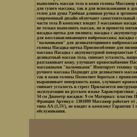
выполнять массаж тела и кожи головы Массажер 
для сухого массажа, так и для использования в ду
гелем для душа Удобная длинная ручка и эргоно
современный дизайн облегчают самостоятельный
части тела В комплект входят 3 массажные насад
не только выполнить массаж, но и провести мягк
насадка-щетка для пилинга; насадка с акупункту
для восстанавливающего вибромассажа; насадка 
"пальчиками" для деликатвтцниного вибромассаж
головы Насадка-щетка Приспособление для пилин
массажа Насадка с акупунктурной поверхностью 
деликатный массаж тела, снимает усталость, нап
разглаживает кожу, улучшает кровоснабжение Нас
массажными "пальчиками" Имитирует технику т
ручного массажа Подходит для деликатного массаж
так и кожи головы Позволяет бороться с проявл
выравнивает поверхность кожи, улучшает кровос
снимает усталость и стресс Прилагается инструкц
эксплуатации на русском языке Характеристики: 
34 см Диаметр насадки: 9 см Материал: пластик 
Франция Артикул: 1301099 Массажер работает от 
типа АА (1,5V), не входят в комплект Гарантия 1 
обслуживания.