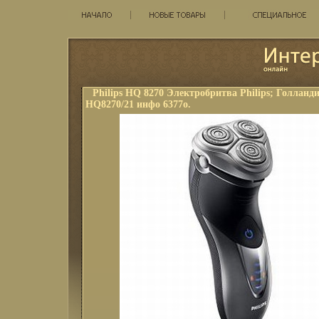
Philips HQ 8270 Электробритва Philips; Голланд
HQ8270/21 инфо 6377o.