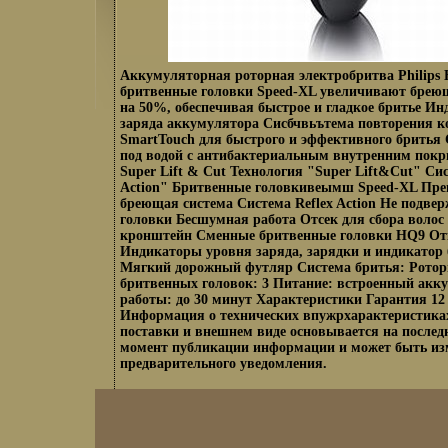
Аккумуляторная роторная электробритва Philips
бритвенные головки Speed-XL увеличивают брею
на 50%, обеспечивая быстрое и гладкое бритье И
заряда аккумулятора Сисбчвьътема повторения к
SmartTouch для быстрого и эффективного бритья 
под водой с антибактериальным внутренним покр
Super Lift & Cut Технология "Super Lift&Cut" Сис
Action" Бритвенные головкивеымш Speed-XL Пре
бреющая система Система Reflex Action Не подве
головки Бесшумная работа Отсек для сбора воло
кронштейн Сменные бритвенные головки HQ9 От
Индикаторы уровня заряда, зарядки и индикатор
Мягкий дорожный футляр Система бритья: Ротор
бритвенных головок: 3 Питание: встроенный акк
работы: до 30 минут Характеристики Гарантия 12
Информация о технических впужрхарактеристика
поставки и внешнем виде основывается на послед
момент публикации информации и может быть изм
предварительного уведомления.