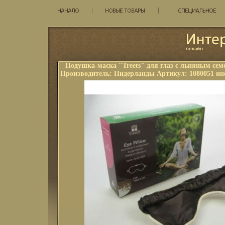
Подушка-маска "Treets" для глаз с льняным сем
Производитель: Нидерланды Артикул: 1080051 ин