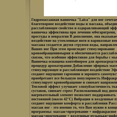
Гидромассажная ванночка "Laica" для ног сочетает
благотворное воздействие воды и массажа, объеди
расслабляющее свойство и оздоравливающий эфф
ванночка эффективна при лечении мбчгаригрени, 
простуды и невралгии В дополнение, она оказывае
воздействие на утомленные ноги и варикозные ве
массажа создается двумя струями воды, направл
Ваших ног При этом происходит стимулирование
кровообращенивеырия и обеспечивается расслаб
связок, что особенно эффективно для борьбы с 
Ванночка оснащена контейнером для аромасредст
процедур ароматерапии Добавление эфирных масе
стимулирующее и расслабляющее воздействие Эф
создают ощущение гармонии и хорошего самочувс
приобретают все большую популярность Инфракр
стимулирует кровообращение и снимает напряже
Тепловой эффект улучшает элвпуйзастичность тка
суставов, снимает стресс Расположенный под дно
нагревательный элемент позволяет поддерживать
постоянной (около 42°С) Вибрация и воздушные 
создают ощущение комфорта и расслабления Рас
массаж ног - это именно то, что Вам нужно в конц
программы: массаж+прогревание + инфракрасное 
массаж+прогревание + воздушные пузырьки+инфр