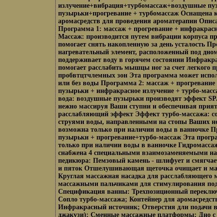
излучение+вибрация+турбомассаж+воздушные пу
пузырьки+прогревание + турбомассаж Оснащена 
аромасредств для проведения ароматерапии Опис
Программа 1: массаж + прогревание + инфракрасн
Массаж: производится путем вибрации корпуса п
помогает снять накопленную за день усталость Пр
нагревательный элемент, расположенный под дно
поддерживает воду в горячем состоянии Инфракра
помогает расслабить мышцы ног за счет легкого п
пробвтцтчлемных зон Эта программа может испол
или без воды Программа 2: массаж + прогревание
пузырьки + инфракрасное излучение + турбо-мас
вода: воздушные пузырьки производят эффект SP
нежно массируя Ваши ступни и обеспечивая прия
расслабляющий эффект Эффект турбо-массажа: со
струями воды, направленными на стопы Ваших н
возможна только при наличии воды в ванночке П
пузырьки + прогревание+турбо-массаж Эта прогр
только при наличии воды в ванночке Гидромасса
снабжена 4 специальными взаимозаменяемыми на
педикюра: Пемзовый камень - шлифует и смягчае
и пяток Отшелушивающая щеточка очищает и ма
Круглая массажная насадка для расслабляющего м
массажными пальчиками для стимулирования по
Спецификация ванны: Трехпозиционный переклю
Сопло турбо-массажа; Контейнер для аромасредс
Инфракрасный источник; Отверстия дли подачи в
джакузи); Сменные массажные платформы; Дно с