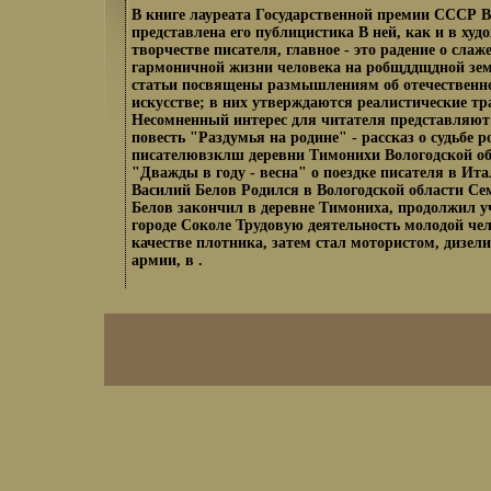
В книге лауреата Государственной премии СССР 
представлена его публицистика В ней, как и в худ
творчестве писателя, главное - это радение о слаж
гармоничной жизни человека на робщддщдной зе
статьи посвящены размышлениям об отечественно
искусстве; в них утверждаются реалистические т
Несомненный интерес для читателя представляют
повесть "Раздумья на родине" - рассказ о судьбе р
писателювзклш деревни Тимонихи Вологодской об
"Дважды в году - весна" о поездке писателя в Ит
Василий Белов Родился в Вологодской области С
Белов закончил в деревне Тимониха, продолжил у
городе Соколе Трудовую деятельность молодой чел
качестве плотника, затем стал мотористом, дизел
армии, в .