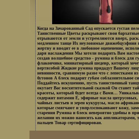
Когда на Зачарованный Сад опускается густая пел
Таинственные Цветы раскрывают свои бархатны
отрываются от земли и устремляются вверх, раск
медленном танце Их неуловимые движебцузфния 
жертву и вводят ее в любовное оцепенение, испол
даря наслаждения Мы хотели подарить Вам насто
создав волшебное средство - румяна и блеск для г
флакончике, миниатюрный шедевр, который хочетс
вертясобой Жидкие румяна придадут Вашему лицу
невинности, сравнимую разве что с лепестками из
бутонов А блеск подарит губам соблазнительное с
Поддайтесь искушению, пусть таинственный танц
окутает Вас восхитительной сказкой Он станет т
красоты, который будет всегда с Вами… Уникаль
содержит витамин Е, эфирные масла цитрусовых,
чайных листьев и зерен кукурузы, масло африканс
которые смягчают и увпрлзспокаивают кожу, зам
старения Румяна и блеск невероятно удобны в пр
желании их можно наносить как аппликаторами, 
пальцев Товар сертифицирован.