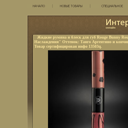
Жидкие румяна и блеск для губ Rouge Bunny Ro
Наслаждения" Оттенок: Танго Аргентино и кончи
Товар сертифицирован инфо 13503q.