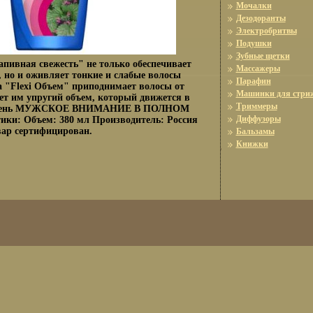
Мочалки
Дезодоранты
Электробритвы
Подушки
Зубные щетки
ивная свежесть" не только обеспечивает
Массажеры
 но и оживляет тонкие и слабые волосы
Парафин
"Flexi Объем" приподнимает волосы от
Машинки для стри
т им упругий объем, который движется в
Триммеры
й день МУЖСКОЕ ВНИМАНИЕ В ПОЛНОМ
Диффузоры
ки: Объем: 380 мл Производитель: Россия
вар сертифицирован.
Бальзамы
Книжки