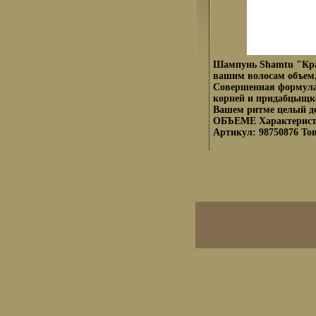
Шампунь Shamtu "Крап
вашим волосам объем,
Совершенная формула 
корней и придабцыщке
Вашем ритме целы
ОБЪЕМЕ Характеристи
Артикул: 98750876 То