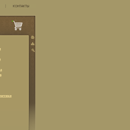
и
ы
а
в
сметики