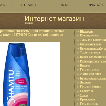
апивная свежесть", для тонких и слабых
Шампуни
 Артикул: 98750876 Товар сертифицирован
Кондиционеры
Тушь для косметик
Ополаскиватели
Подарочные набор
Туалетная вода
Набор для маникюр
Разнообразие кремо
Помады
Гель для душа
Маски для лица
Карандашы для ко
Лосьоны
Гель для бритья
Салфетки
Мыла
Крем-мыло
Гель для лица