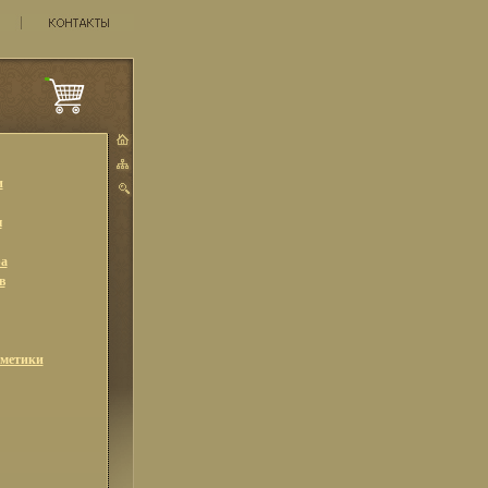
и
ы
а
в
сметики