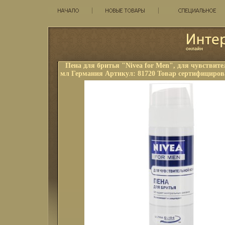
Пена для бритья "Nivea for Men", для чувствите
мл Германия Артикул: 81720 Товар сертифициров