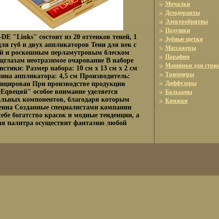
Мочалки
Дезодоранты
Электробритвы
Подушки
E "Links" состоит из 20 оттенков теней, 1
Зубные щетки
для губ и двух аппликаторов Тени для век с
Массажеры
ой и роскошным перламутровым блеском
Парафин
глазам неотразимое очарование В наборе
Машинки для стри
истики: Размер набора: 10 см х 13 см х 2 см
Триммеры
лина аппликатора: 4,5 см Производитель:
Диффузоры
ицирован При производстве продукции
Eqвецяй" особое внимание уделяется
Бальзамы
альных компонентов, благодаря которым
Книжки
енна Созданные специалистами компании
ебе богатство красок и модные тенденции, а
ая палитра осуществит фантазию любой