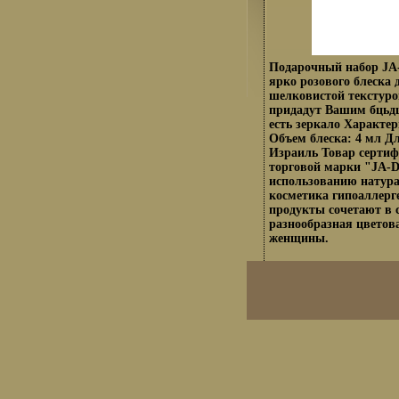
Подарочный набор JA-D
ярко розового блеска 
шелковистой текстур
придадут Вашим бцьдщ
есть зеркало Характер
Объем блеска: 4 мл Д
Израиль Товар сертиф
торговой марки "JA-D
использованию натур
косметика гипоаллерг
продукты сочетают в с
разнообразная цветов
женщины.