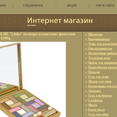
A-DE "Links" палитра осуществит фантазию
Шампуни
6599q.
Кондиционеры
Тушь для косметик
Ополаскиватели
Подарочные набор
Туалетная вода
Набор для маникюр
Разнообразие кремо
Помады
Гель для душа
Маски для лица
Карандашы для ко
Лосьоны
Гель для бритья
Салфетки
Мыла
Крем-мыло
Гель для лица