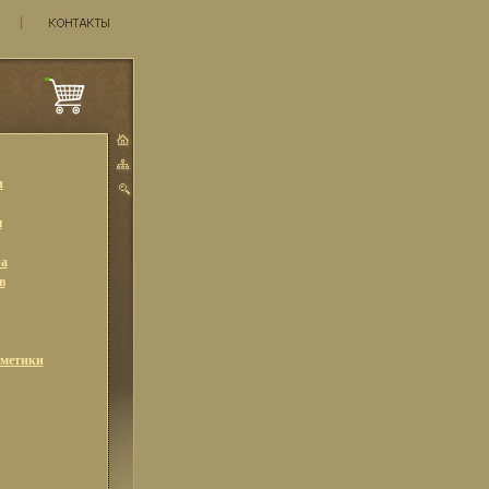
и
ы
а
в
сметики