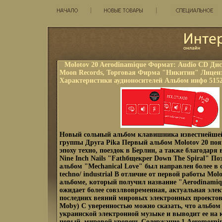
Molotov 20 Aerodinamique Формат: Audio CD Ди
Moon Records, Торговая Фирма "Никитин" Лицен
Характеристики аудионосителей Альбом инфо 5152
Новый сольный альбом клавишника известнейше
группы Друга Рika Первый альбом Molotov 20 поя
эпоху техно, поездок в Берлин, а также благодаря
Nine Inch Nails "Fathбщекрer Down The Spiral" П
альбом "Mechanical Love" был направлен более в с
techno/ industrial В отличие от первой работы Molo
альбоме, который получил название "Aerodinamiq
ожидает более совзлвовременная, актуальная элек
последних веяний мировых электронных проектов
Moby) С уверенностью можно сказать, что альбом
украинской электронной музыке и выводит ее на 
новый, мировой уровень Содержание 1 Aeromornin