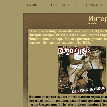
Deadline Getting Serious Формат: Audio CD (Jewel
Дистрибьюторы: Prison Records, Gala Records Ев
Лицензионные товары Характеристики аудионосит
Альбом: Импортное издание инфо 4979z.
Издание содержит буклет с небольшими черно-бе
фотографиями и дополнительной информацией на
языке Содержание 1 The World Keeps Turning 2 Ser