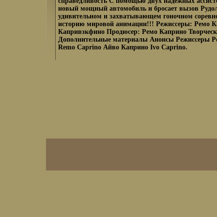
справедливость С помощью двух надежных ассисте
новый мощный автомобиль и бросает вызов Рудо
удивительном и захватывающем гоночном соревн
историю мировой анимации!!! Режиссеры: Ремо 
Капривзкфино Продюсер: Ремо Каприно Творческ
Дополнительные материалы Анонсы Режиссеры Р
Remo Caprino Айво Каприно Ivo Caprino.