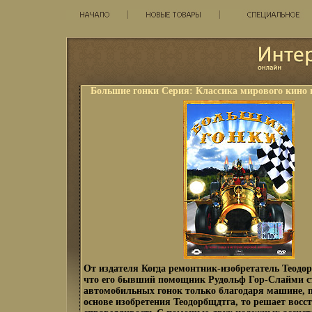
Большие гонки Серия: Классика мирового кино 
От издателя Когда ремонтник-изобретатель Теодор
что его бывший помощник Рудольф Гор-Слайми с
автомобильных гонок только благодаря машине, п
основе изобретения Теодорбщдтга, то решает восс