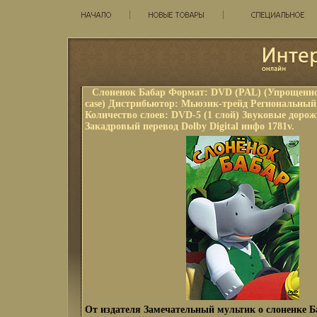
Слоненок Бабар Формат: DVD (PAL) (Упрощенное
case) Дистрибьютор: Мьюзик-трейд Региональный 
Количество слоев: DVD-5 (1 слой) Звуковые дорож
Закадровый перевод Dolby Digital инфо 1781v.
От издателя Замечательный мультик о слоненке Б