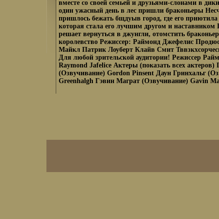
вместе со своей семьей и друзьями-слонами в дики
один ужасный день в лес пришли браконьеры Нес
пришлось бежать бщдуыв город, где его приютила
которая стала его лучшим другом и наставником 
решает вернуться в джунгли, отомстить браконьер
королевство Режиссер: Раймонд Джефелис Продю
Майкл Патрик Лоуберт Клайв Смит Тввзкхсорчес
Для любой зрительской аудитории! Режиссер Рай
Raymond Jafelice Актеры (показать всех актеров)
(Озвучивание) Gordon Pinsent Даун Гринхальг (О
Greenhalgh Гэвин Маграт (Озвучивание) Gavin Ma