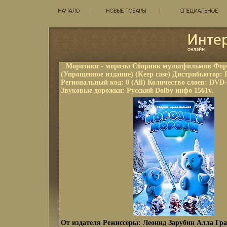
Морозики - морозы Сборник мультфильмов Фор
(Упрощенное издание) (Keep case) Дистрибьютор: 
Региональный код: 0 (All) Количество слоев: DVD-
Звуковые дорожки: Русский Dolby инфо 1561v.
От издателя Режиссеры: Леонид Зарубин Алла Гра