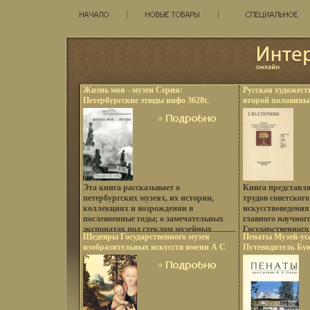
Жизнь моя - музеи Серия:
Русская художест
Петербургские этюды инфо 3628t.
второй половины 
Исследования Оч
Библиотека иску
3629t.
Эта книга рассказывает о
Книга представля
петербургских музеях, их истории,
трудов советского
коллекциях и возрождении в
искусствоведения
послевоенные годы; о замечательных
главного научног
экспонатах под стеклом музейных
Государственного
Шедевры Государственного музея
Пенаты Музей-ус
витрин, увлекательных музейных
искусствознания
изобразительных искусств имени А С
Путеводитель Бук
легендах и преданиях, а гбщебвлавное
различные сферы
Пушкина Букинистическое издание
Сохранность: Хо
— о сотрудниках музеев, людях,
жизни России вто
Сохранность: Хорошая Издательство:
Советский художн
влюбленных в свою профессию Большое
начала XX века 
Советский художник, 1986 г Твердый
обложка, 116 стр 
внимание уделено и музейным
Стернин.
переплет, 144 стр Тираж: 25000 инфо
Формат: 70x108/3
традициям, а ведь традиции это и есть
3631t.
3633t.
культура Книга обращена ко всем, кто